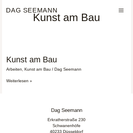
Zum
Inhalt
DAG SEEMANN
Kunst am Bau
springen
Kunst am Bau
Arbeiten
,
Kunst am Bau
/
Dag Seemann
Kunst
Weiterlesen »
am
Bau
Dag Seemann
Erkratherstraße 230
Schwanenhöfe
40233 Düsseldorf